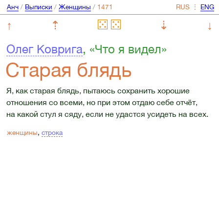
Анч
/
Выписки
/
Женщины
/
⋮
↑
⇡
⇣
↓
Олег Коврига
, «Что я видел»
Старая блядь
Я, как старая блядь, пытаюсь сохранить хорошие
отношения со всеми, но при этом отдаю себе отчёт,
на какой стул я сяду, если не удастся усидеть на всех.
женщины
,
строка