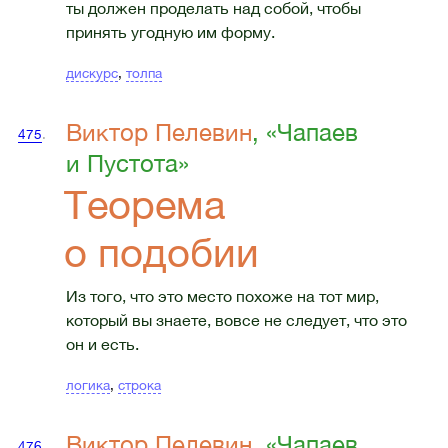
ты должен проделать над собой, чтобы
принять угодную им форму.
дискурс
,
толпа
Виктор Пелевин
, «Чапаев
475
.
и Пустота»
Теорема
о подобии
Из того, что это место похоже на тот мир,
который вы знаете, вовсе не следует, что это
он и есть.
логика
,
строка
Виктор Пелевин
, «Чапаев
476
.