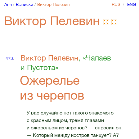
Анч
/
Выписки
/
Виктор Пелевин
⋮
Виктор Пелевин
Виктор Пелевин
, «Чапаев
473
.
и Пустота»
Ожерелье
из черепов
— У вас случайно нет такого знакомого
с красным лицом, тремя глазами
и ожерельем из черепов? — спросил он.
— Который между костров танцует? А?