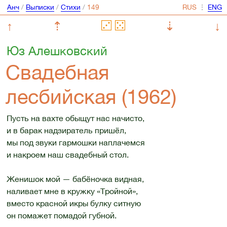
Анч
/
Выписки
/
Стихи
/
⋮
↑
⇡
⇣
↓
Юз Алешковский
Свадебная
лесбийская (1962)
Пусть на вахте обыщут нас начисто,
и в барак надзиратель пришёл,
мы под звуки гармошки наплачемся
и накроем наш свадебный стол.
Женишок мой — бабёночка видная,
наливает мне в кружку «Тройной»,
вместо красной икры булку ситную
он помажет помадой губной.