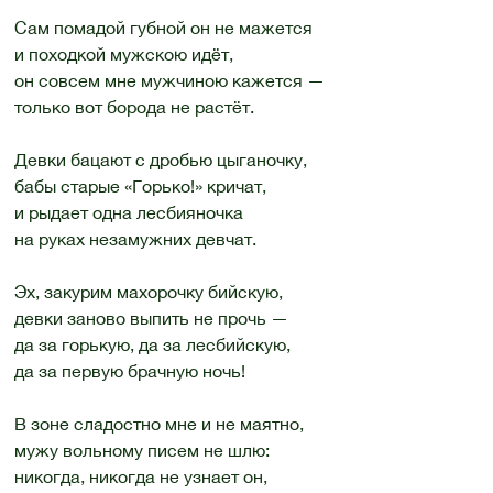
Сам помадой губной он не мажется
и походкой мужскою идёт,
он совсем мне мужчиною кажется —
только вот борода не растёт.
Девки бацают с дробью цыганочку,
бабы старые «Горько!» кричат,
и рыдает одна лесбияночка
на руках незамужних девчат.
Эх, закурим махорочку бийскую,
девки заново выпить не прочь —
да за горькую, да за лесбийскую,
да за первую брачную ночь!
В зоне сладостно мне и не маятно,
мужу вольному писем не шлю:
никогда, никогда не узнает он,