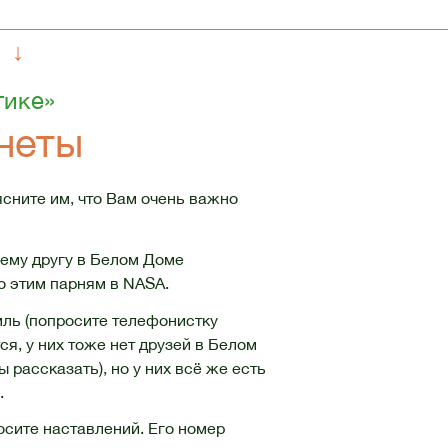
↓
тике»
анеты
ясните им, что Вам очень важно
оему другу в Белом Доме
о этим парням в NASA.
емль (попросите телефонистку
тся, у них тоже нет друзей в Белом
 рассказать), но у них всё же есть
.
осите наставлений. Его номер