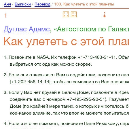
Анч
/
Выписки
/
Перевод
/
↑
⇣
Дуглас Адамс
, «Автостопом по Галак
Как улететь с этой пл
1. Позвоните в NASA. Их телефон
+1-713-483-31-11
. Объ
выбраться отсюда как можно скорее.
2. Если они отказывают Вам в содействии, позвоните св
[+1-202-456-14-14]
, чтобы он замолвил за Вас словечк
3. Если у Вас нет друзей в Белом Доме, позвоните в Кр
соединить вас с номером
+7-495-295-90-51
). Разумее
Доме (по крайней мере таких, о которых им хотелось бы
кое-какое влияние, так что вполне можете попытаться
4. Если и это не поможет, позвоните Папе Римскому, спр