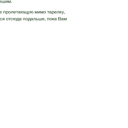
решим.
те пролетающую мимо тарелку,
ься отсюда подальше, пока Вам