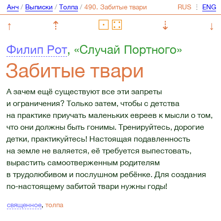
Анч
/
Выписки
/
Толпа
/
⋮
↑
⇡
⇣
↓
Филип Рот
, «Случай Портного»
Забитые твари
А зачем ещё существуют все эти запреты
и ограничения? Только затем, чтобы с детства
на практике приучать маленьких евреев к мысли о том,
что они должны быть гонимы. Тренируйтесь, дорогие
детки, практикуйтесь! Настоящая подавленность
на земле не валяется, её требуется выпестовать,
вырастить самоотверженным родителям
в трудолюбивом и послушном ребёнке. Для создания
по-настоящему забитой твари нужны годы!
священное
,
толпа