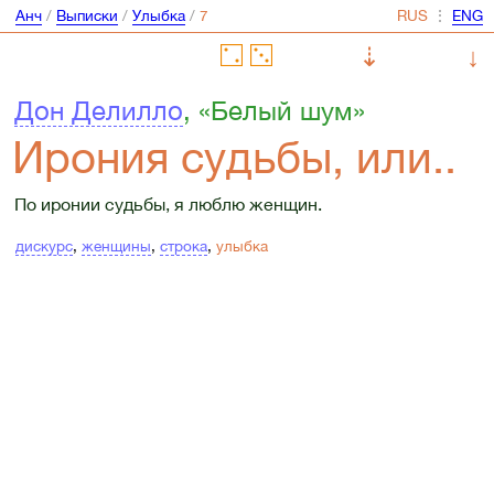
Анч
/
Выписки
/
Улыбка
/
⋮
⇣
↓
Дон Делилло
, «Белый шум»
Ирония судьбы, или..
По иронии судьбы, я люблю женщин.
дискурс
,
женщины
,
строка
,
улыбка