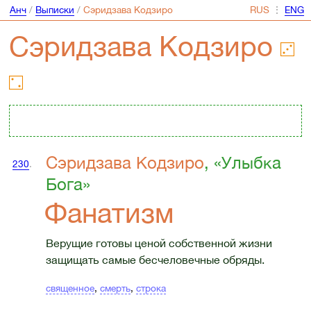
Анч
/
Выписки
/
Сэридзава Кодзиро
⋮
Сэридзава Кодзиро
Сэридзава Кодзиро
, «Улыбка
230
.
Бога»
Фанатизм
Верущие готовы ценой собственной жизни
защищать самые бесчеловечные обряды.
священное
,
смерть
,
строка