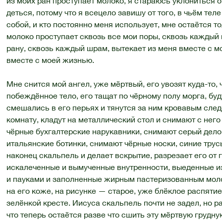
из моих ран проступает молоко, я стараюсь уклониться о
деться, потому что я всецело завишу от того, в чьём тел
собой, и кто постоянно меня использует, мне остаётся то
молоко проступает сквозь все мои поры, сквозь каждый
рану, сквозь каждый шрам, вытекает из меня вместе с м
вместе с моей жизнью.
Мне снится мой ангел, уже мёртвый, его увозят куда-то,
побеждённое тело, его тащат по чёрному полу морга, буд
смешались в его перьях и тянутся за ним кровавым след
комнату, кладут на металлический стол и снимают с нег
чёрные бухгалтерские нарукавники, снимают серый дел
итальянские ботинки, снимают чёрные носки, синие трусы
наконец скальпель и делает вскрытие, разрезает его от 
искалеченные и вымученные внутренности, выеденные и
и пауками и заполненные жирным пастеризованным моло
на его коже, на рисунке — старое, уже блёклое распят
зелёнкой кресте. Иисуса скальпель почти не задел, но р
что теперь остаётся разве что сшить эту мёртвую грудну