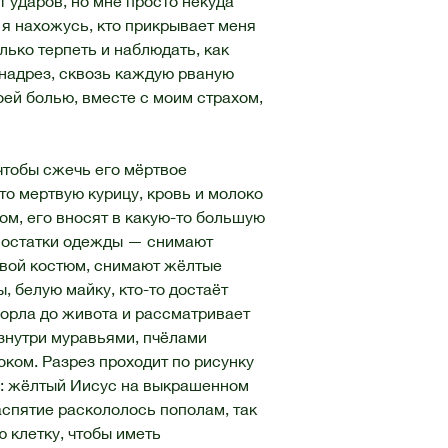
т ударов, но мне просто некуда
е я нахожусь, кто прикрывает меня
лько терпеть и наблюдать, как
 надрез, сквозь каждую рваную
оей болью, вместе с моим страхом,
 чтобы сжечь его мёртвое
то мертвую курицу, кровь и молоко
ом, его вносят в какую-то большую
о остатки одежды — снимают
овой костюм, снимают жёлтые
, белую майку, кто-то достаёт
горла до живота и рассматривает
знутри муравьями, пчёлами
ком. Разрез проходит по рисунку
ие: жёлтый Иисус на выкрашенном
аспятие раскололось пополам, так
ю клетку, чтобы иметь