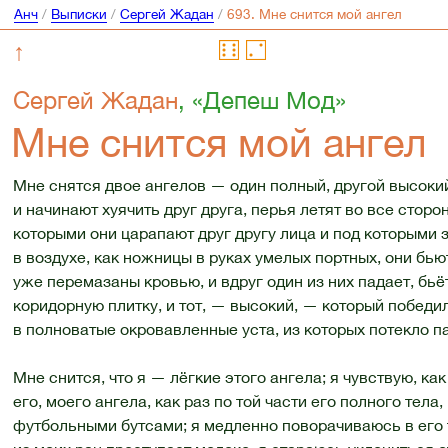
Анч
/
Выписки
/
Сергей Жадан
/
↑
Сергей Жадан
, «Депеш Мод»
Мне снится мой ангел
Мне снятся двое ангелов — один полный, другой высокий
и начинают хуячить друг друга, перья летят во все сторо
которыми они царапают друг другу лица и под которыми 
в воздухе, как ножницы в руках умелых портных, они бьют
уже перемазаны кровью, и вдруг один из них падает, бь
коридорную плитку, и тот, — высокий, — который победил
в полноватые окровавленные уста, из которых потекло п
Мне снится, что я — лёгкие этого ангела; я чувствую, как
его, моего ангела, как раз по той части его полного тела
футбольными бутсами; я медленно поворачиваюсь в его т