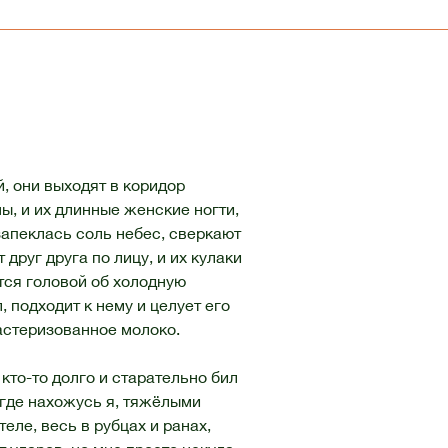
, они выходят в коридор
ны, и их длинные женские ногти,
запеклась соль небес, сверкают
 друг друга по лицу, и их кулаки
ётся головой об холодную
, подходит к нему и целует его
астеризованное молоко.
 кто-то долго и старательно бил
, где нахожусь я, тяжёлыми
еле, весь в рубцах и ранах,