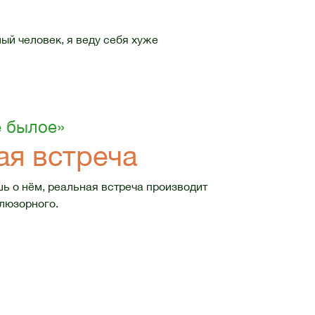
ный человек, я веду себя хуже
е былое»
ая встреча
ь о нём, реальная встреча производит
люзорного.