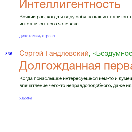
Интеллигентность
Всякий раз, когда я веду себя не как интеллигент
интеллигентного человека.
дихотомия
,
строка
Сергей Гандлевский
, «Бездумно
835
.
Долгожданная перв
Когда понаслышке интересуешься кем-то и думеш
впечатление чего-то неправдоподобного, даже ил
строка