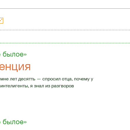
е былое»
енция
мне лет десятть — спросил отца, почему у
 интелигенты, я знал из разгворов
е былое»