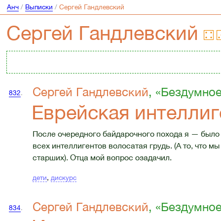
Анч
/
Выписки
/
Сергей Гандлевский
Сергей Гандлевский
Сергей Гандлевский
, «Бездумно
832
.
Еврейская интеллиг
После очередного байдарочного похода я — было 
всех интеллигентов волосатая грудь. (А то, что мы
старших). Отца мой вопрос озадачил.
дети
,
дискурс
Сергей Гандлевский
, «Бездумно
834
.