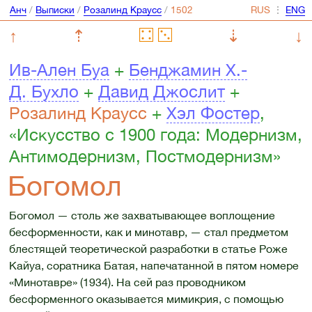
Анч
/
Выписки
/
Розалинд Краусс
/
⋮
↑
⇡
⇣
↓
Ив-Ален Буа
+
Бенджамин Х.-
Д. Бухло
+
Давид Джослит
+
Розалинд Краусс
+
Хэл Фостер
,
«Искусство с 1900 года: Модернизм,
Антимодернизм, Постмодернизм»
Богомол
Богомол — столь же захватывающее воплощение
бесформенности, как и минотавр, — стал предметом
блестящей теоретической разработки в статье Роже
Кайуа, соратника Батая, напечатанной в пятом номере
«Минотавре» (1934). На сей раз проводником
бесформенного оказывается мимикрия, с помощью