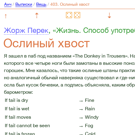
Анч
/
Выписки
/
Вещь
/
↑
⇡
⇣
Жорж Перек
, «Жизнь. Способ употр
Ослиный хвост
Я зашел в паб под названием «The Donkey in Trousers». Н
которого все четыре ноги были замотаны в высокие поно
горошек. Мне казалось, что такие ослиные штаны практи
но аналогичный обычай наверняка существовал и где-ниб
осла был кусок бечевки, а подпись объясняла, каким об
барометром:
→
If tail is dry
Fine
→
If tail is wet
Rain
→
If tail moves
Windy
→
If tail cannot be seen
Fog
→
If tail is frozen
Cold