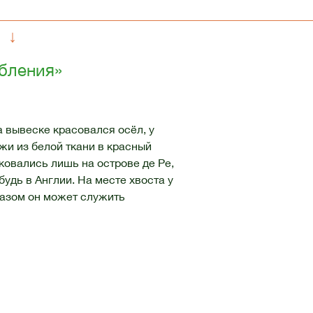
↓
ебления»
а вывеске красовался осёл, у
жи из белой ткани в красный
ковались лишь на острове де Ре,
удь в Англии. На месте хвоста у
разом он может служить