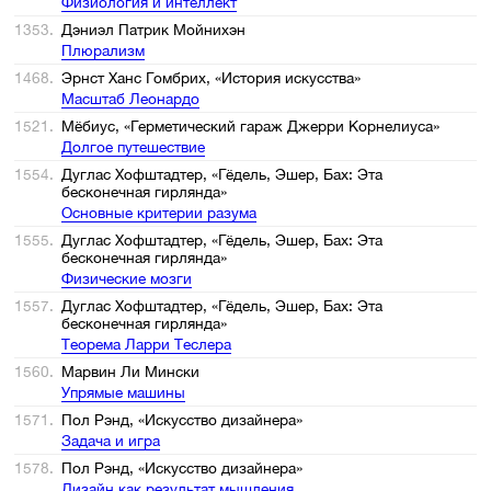
Физиология и интеллект
1353.
Дэниэл Патрик Мойнихэн
Плюрализм
1468.
Эрнст Ханс Гомбрих, «История искусства»
Масштаб Леонардо
1521.
Мёбиус, «Герметический гараж Джерри Корнелиуса»
Долгое путешествие
1554.
Дуглас Хофштадтер, «Гёдель, Эшер, Бах: Эта
бесконечная гирлянда»
Основные критерии разума
1555.
Дуглас Хофштадтер, «Гёдель, Эшер, Бах: Эта
бесконечная гирлянда»
Физические мозги
1557.
Дуглас Хофштадтер, «Гёдель, Эшер, Бах: Эта
бесконечная гирлянда»
Теорема Ларри Теслера
1560.
Марвин Ли Мински
Упрямые машины
1571.
Пол Рэнд, «Искусство дизайнера»
Задача и игра
1578.
Пол Рэнд, «Искусство дизайнера»
Дизайн как результат мышления