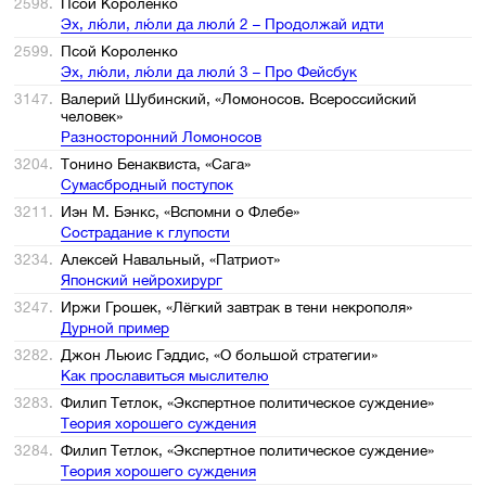
2598.
Псой Короленко
Эх, лю́ли, лю́ли да люли́ 2 – Продолжай идти
2599.
Псой Короленко
Эх, лю́ли, лю́ли да люли́ 3 – Про Фейсбук
3147.
Валерий Шубинский, «Ломоносов. Всероссийский
человек»
Разносторонний Ломоносов
3204.
Тонино Бенаквиста, «Сага»
Сумасбродный поступок
3211.
Иэн М. Бэнкс, «Вспомни о Флебе»
Сострадание к глупости
3234.
Алексей Навальный, «Патриот»
Японский нейрохирург
3247.
Иржи Грошек, «Лёгкий завтрак в тени некрополя»
Дурной пример
3282.
Джон Льюис Гэддис, «О большой стратегии»
Как прославиться мыслителю
3283.
Филип Тетлок, «Экспертное политическое суждение»
Теория хорошего суждения
3284.
Филип Тетлок, «Экспертное политическое суждение»
Теория хорошего суждения