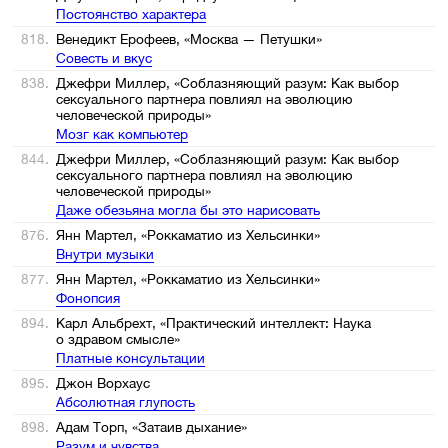
Постоянство характера
818.
Венедикт Ерофеев, «Москва — Петушки»
Совесть и вкус
838.
Джефри Миллер, «Соблазняющий разум: Как выбор
сексуального партнера повлиял на эволюцию
человеческой природы»
Мозг как компьютер
844.
Джефри Миллер, «Соблазняющий разум: Как выбор
сексуального партнера повлиял на эволюцию
человеческой природы»
Даже обезьяна могла бы это нарисовать
876.
Янн Мартел, «Роккаматио из Хельсинки»
Внутри музыки
877.
Янн Мартел, «Роккаматио из Хельсинки»
Фонопсия
894.
Карл Альбрехт, «Практический интеллект: Наука
о здравом смысле»
Платные консультации
895.
Джон Ворхаус
Абсолютная глупость
898.
Адам Торп, «Затаив дыхание»
Разум и чувства