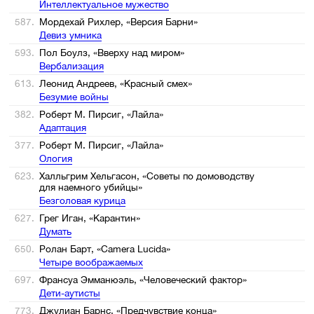
Интеллектуальное мужество
587.
Мордехай Рихлер, «Версия Барни»
Девиз умника
593.
Пол Боулз, «Вверху над миром»
Вербализация
613.
Леонид Андреев, «Красный смех»
Безумие войны
382.
Роберт М. Пирсиг, «Лайла»
Адаптация
377.
Роберт М. Пирсиг, «Лайла»
Ология
623.
Халльгрим Хельгасон, «Советы по домоводству
для наемного убийцы»
Безголовая курица
627.
Грег Иган, «Карантин»
Думать
650.
Ролан Барт, «Camera Lucida»
Четыре воображаемых
697.
Франсуа Эмманюэль, «Человеческий фактор»
Дети-аутисты
773.
Джулиан Барнс, «Предчувствие конца»