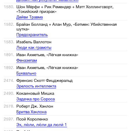
1580.
Шон Мёрфи + Рик Ремендер + Мэтт Холлингсворт,
«Токийский призрак»
Дейви Травма
1582.
Брайан Болланд + Алан Мур, «Бэтмен: Убийственная
шутка»
Предохранитель
1583.
Изабель Валлотон
Люди как грамоты
1891.
Иван Ахметьев, «Лёгкая книжка»
Феназепам
1892.
Иван Ахметьев, «Лёгкая книжка»
Буквально
2474.
Френсис Скотт Фицджеральд
Зрелость интеллекта
2490.
Кокаиновый Мишка
Задачка про Сороса
2578.
Роберт Дж. Хэнлон
Бритва Хэнлона
2597.
Псой Короленко
Эх, лю́ли, лю́ли да люли́ 1