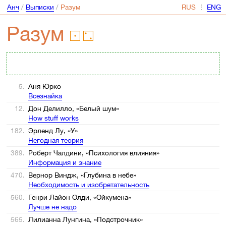
Анч
/
Выписки
/
Разум
⋮
Разум
5.
Аня Юрко
Всезнайка
12.
Дон Делилло, «Белый шум»
How stuff works
182.
Эрленд Лу, «У»
Негодная теория
389.
Роберт Чалдини, «Психология влияния»
Информация и знание
470.
Вернор Виндж, «Глубина в небе»
Необходимость и изобретательность
560.
Генри Лайон Олди, «Ойкумена»
Лучше не надо
565.
Лилианна Лунгина, «Подстрочник»