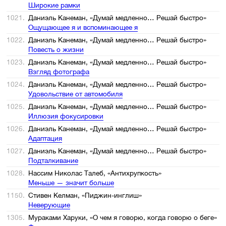
Широкие рамки
1021.
Даниэль Канеман, «Думай медленно… Решай быстро»
Ощущающее я и вспоминающее я
1022.
Даниэль Канеман, «Думай медленно… Решай быстро»
Повесть о жизни
1023.
Даниэль Канеман, «Думай медленно… Решай быстро»
Взгляд фотографа
1024.
Даниэль Канеман, «Думай медленно… Решай быстро»
Удовольствие от автомобиля
1025.
Даниэль Канеман, «Думай медленно… Решай быстро»
Иллюзия фокусировки
1026.
Даниэль Канеман, «Думай медленно… Решай быстро»
Адаптация
1027.
Даниэль Канеман, «Думай медленно… Решай быстро»
Подталкивание
1028.
Нассим Николас Талеб, «Антихрупкость»
Меньше — значит больше
1150.
Стивен Келман, «Пиджин-инглиш»
Неверующие
1305.
Мураками Харуки, «О чем я говорю, когда говорю о беге»