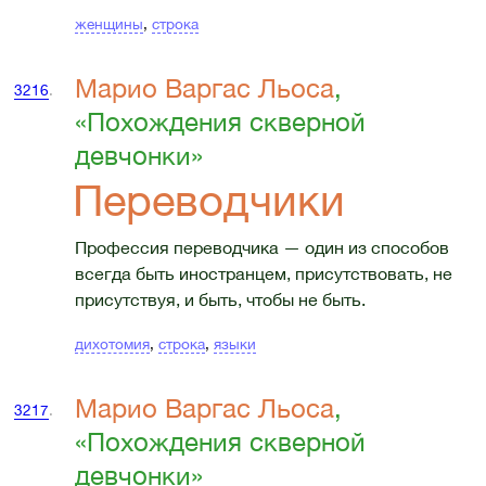
женщины
,
строка
Марио Варгас Льоса
,
3216
.
«Похождения скверной
девчонки»
Переводчики
Профессия переводчика — один из способов
всегда быть иностранцем, присутствовать, не
присутствуя, и быть, чтобы не быть.
дихотомия
,
строка
,
языки
Марио Варгас Льоса
,
3217
.
«Похождения скверной
девчонки»