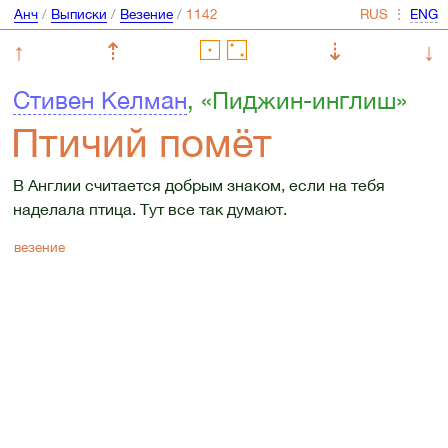
Анч
/
Выписки
/
Везение
/
⋮
↑
⇡
⇣
↓
Стивен Келман
, «Пиджин-инглиш»
Птичий помёт
В Англии считается добрым знаком, если на тебя
наделала птица. Тут все так думают.
везение