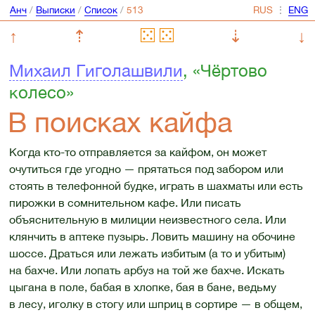
Анч
/
Выписки
/
Список
/
⋮
↑
⇡
⇣
↓
Михаил Гиголашвили
, «Чёртово
колесо»
В поисках кайфа
Когда кто-то отправляется за кайфом, он может
очутиться где угодно — прятаться под забором или
стоять в телефонной будке, играть в шахматы или есть
пирожки в сомнительном кафе. Или писать
объяснительную в милиции неизвестного села. Или
клянчить в аптеке пузырь. Ловить машину на обочине
шоссе. Драться или лежать избитым (а то и убитым)
на бахче. Или лопать арбуз на той же бахче. Искать
цыгана в поле, бабая в хлопке, бая в бане, ведьму
в лесу, иголку в стогу или шприц в сортире — в общем,