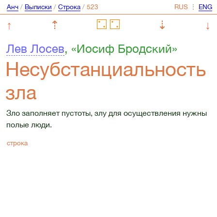
Анч
/
Выписки
/
Строка
/
⋮
↑
⇡
⇣
↓
Лев Лосев
, «Иосиф Бродский»
Несубстанциальность
зла
Зло заполняет пустоты, злу для осуществления нужны
полые люди.
строка