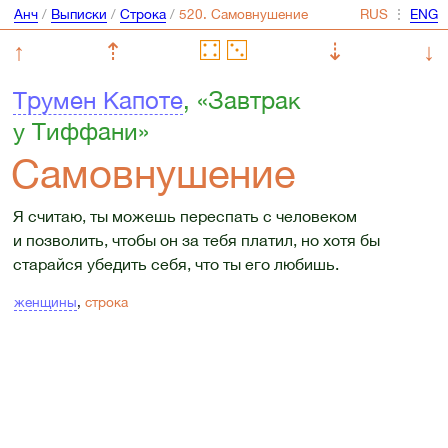
Анч
/
Выписки
/
Строка
/
⋮
↑
⇡
⇣
↓
Трумен Капоте
, «Завтрак
у Тиффани»
Самовнушение
Я считаю, ты можешь переспать с человеком
и позволить, чтобы он за тебя платил, но хотя бы
старайся убедить себя, что ты его любишь.
женщины
,
строка