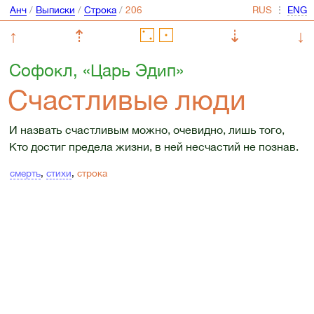
Анч
/
Выписки
/
Строка
/
⋮
↑
⇡
⇣
↓
Софокл, «Царь Эдип»
Счастливые люди
И назвать счастливым можно, очевидно, лишь того,
Кто достиг предела жизни, в ней несчастий не познав.
смерть
,
стихи
,
строка