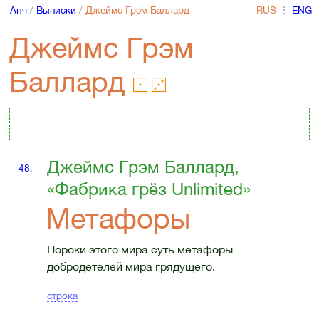
Анч
/
Выписки
/
Джеймс Грэм Баллард
⋮
Джеймс Грэм
Баллард
Джеймс Грэм Баллард,
48
.
«Фабрика грёз Unlimited»
Метафоры
Пороки этого мира суть метафоры
добродетелей мира грядущего.
строка