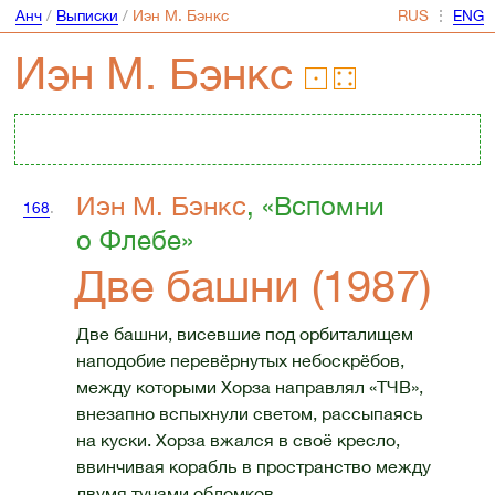
Анч
/
Выписки
/
Иэн М. Бэнкс
⋮
Иэн М. Бэнкс
Иэн М. Бэнкс
, «Вспомни
168
.
о Флебе»
Две башни (1987)
Две башни, висевшие под орбиталищем
наподобие перевёрнутых небоскрёбов,
между которыми Хорза направлял «ТЧВ»,
внезапно вспыхнули светом, рассыпаясь
на куски. Хорза вжался в своё кресло,
ввинчивая корабль в пространство между
двумя тучами обломков.