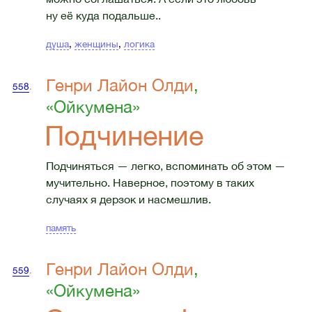
ну её куда подальше..
душа
,
женщины
,
логика
Генри Лайон Олди
,
558
.
«Ойкумена»
Подчинение
Подчиняться — легко, вспоминать об этом —
мучительно. Наверное, поэтому в таких
случаях я дерзок и насмешлив.
память
Генри Лайон Олди
,
559
.
«Ойкумена»