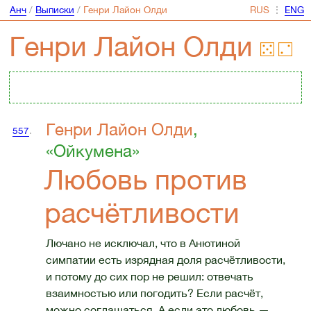
Анч
/
Выписки
/
Генри Лайон Олди
⋮
Генри Лайон Олди
Генри Лайон Олди
,
557
.
«Ойкумена»
Любовь против
расчётливости
Лючано не исключал, что в Анютиной
симпатии есть изрядная доля расчётливости,
и потому до сих пор не решил: отвечать
взаимностью или погодить? Если расчёт,
можно соглашаться. А если это любовь —