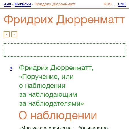
Анч
/
Выписки
/
Фридрих Дюрренматт
⋮
Фридрих Дюрренматт
Фридрих Дюрренматт,
4
.
«Поручение, или
о наблюдении
за наблюдающим
за наблюдателями»
О наблюдении
..Многие, а скорей даже — большинство,