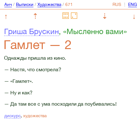
Анч
/
Выписки
/
Художества
/
⋮
↑
⇡
⇣
↓
Гриша Брускин
, «Мысленно вами»
Гамлет — 2
Однажды пришла из кино.
— Настя, что смотрела?
— «Гамлет».
— Ну и как?
— Да там все с ума посходили да поубивались!
дискурс
,
художества