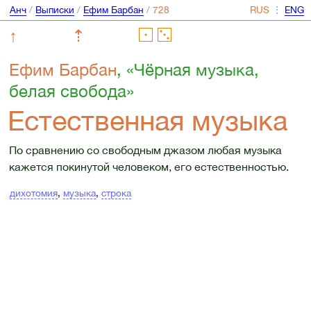
Анч
/
Выписки
/
Ефим Барбан
/
⋮
↑
⇡
Ефим Барбан
, «Чёрная музыка,
белая свобода»
Естественная музыка
По сравнению со свободным джазом любая музыка
кажется покинутой человеком, его естественностью.
дихотомия
,
музыка
,
строка