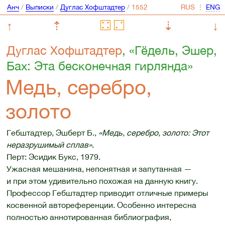
Анч
/
Выписки
/
Дуглас Хофштадтер
/
⋮
↑
⇡
⇣
↓
Дуглас Хофштадтер
, «Гёдель, Эшер,
Бах: Эта бесконечная гирлянда»
Медь, серебро,
золото
Гебштадтер, Эшберт Б.,
«Медь, серебро, золото: Этот
неразрушимый сплав»
.
Перт: Эсидик Букс, 1979.
Ужасная мешанина, непонятная и запутанная —
и при этом удивительно похожая на данную книгу.
Профессор Гебштадтер приводит отличные примеры
косвенной автореференции. Особенно интересна
полностью аннотированная библиография,