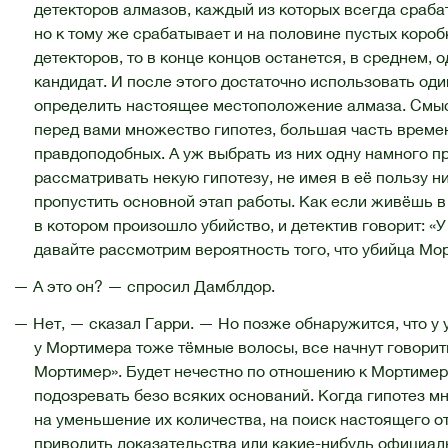
детекторов алмазов, каждый из которых всегда сраба
но к тому же срабатывает и на половине пустых короб
детекторов, то в конце концов останется, в среднем,
кандидат. И после этого достаточно использовать оди
определить настоящее местоположение алмаза. Смысл
перед вами множество гипотез, большая часть времен
правдоподобных. А уж выбрать из них одну намного пр
рассматривать некую гипотезу, не имея в её пользу н
пропустить основной этап работы. Как если живёшь в
в котором произошло убийство, и детектив говорит: «У 
давайте рассмотрим вероятность того, что убийца Мо
— А это он? — спросил Дамблдор.
— Нет, — сказал Гарри. — Но позже обнаружится, что у 
у Мортимера тоже тёмные волосы, все начнут говорить
Мортимер». Будет нечестно по отношению к Мортимеру
подозревать безо всяких оснований. Когда гипотез мн
на уменьшение их количества, на поиск настоящего от
приводить доказательства или какие-нибудь официал