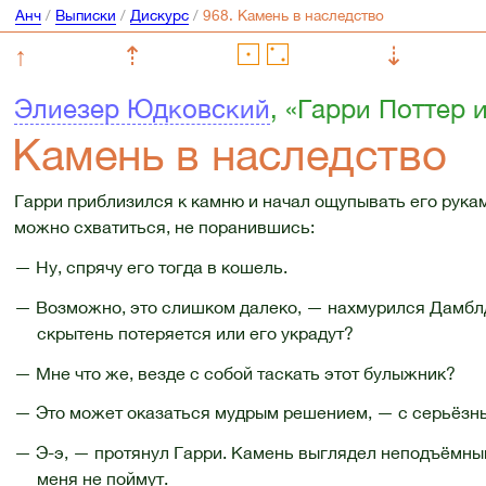
Анч
/
Выписки
/
Дискурс
/
↑
⇡
⇣
Элиезер Юдковский
, «Гарри Поттер
Камень в наследство
Гарри приблизился к камню и начал ощупывать его рукам
можно схватиться, не поранившись:
— Ну, спрячу его тогда в кошель.
— Возможно, это слишком далеко, — нахмурился Дамблд
скрытень потеряется или его украдут?
— Мне что же, везде с собой таскать этот булыжник?
— Это может оказаться мудрым решением, — с серьёзн
— Э-э, — протянул Гарри. Камень выглядел неподъёмны
меня не поймут.