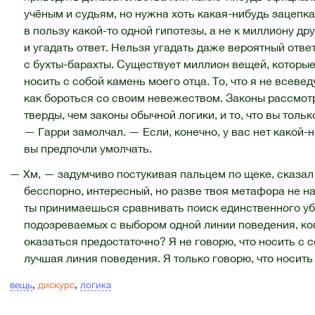
учёным и судьям, но нужна хоть какая-нибудь зацепка
в пользу какой-то одной гипотезы, а не к миллиону др
и угадать ответ. Нельзя угадать даже вероятный отве
с бухты-барахты. Существует миллион вещей, которые 
носить с собой камень моего отца. То, что я не всевед
как бороться со своим невежеством. Законы рассмот
тверды, чем законы обычной логики, и то, что вы тольк
— Гарри замолчал. — Если, конечно, у вас нет какой-н
вы предпочли умолчать.
— Хм, — задумчиво постукивая пальцем по щеке, сказал
бесспорно, интересный, но разве твоя метафора не на
ты принимаешься сравнивать поиск единственного у
подозреваемых с выбором одной линии поведения, ко
оказаться предостаточно? Я не говорю, что носить с 
лучшая линия поведения. Я только говорю, что носить
вещь
,
дискурс
,
логика