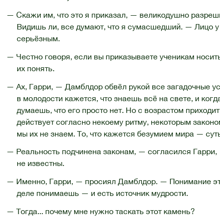
— Скажи им, что это я приказал, — великодушно разреш
Видишь ли, все думают, что я сумасшедший. — Лицо 
серьёзным.
— Честно говоря, если вы приказываете ученикам носит
их понять.
— Ах, Гарри, — Дамблдор обвёл рукой все загадочные ус
в молодости кажется, что знаешь всё на свете, и ког
думаешь, что его просто нет. Но с возрастом приходи
действует согласно некоему ритму, некоторым закон
мы их не знаем. То, что кажется безумием мира — су
— Реальность подчинена законам, — согласился Гарри,
не известны.
— Именно, Гарри, — просиял Дамблдор. — Понимание это
деле понимаешь — и есть источник мудрости.
— Тогда... почему мне нужно таскать этот камень?