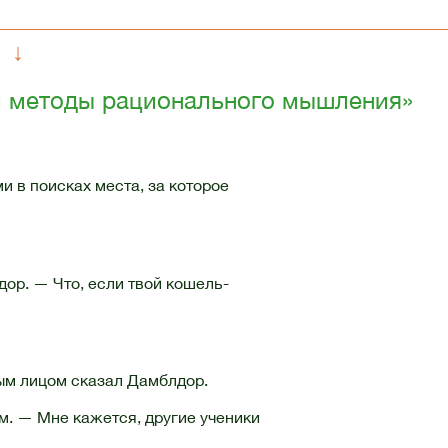
↓
 и методы рационального мышления»
и в поисках места, за которое
ор. — Что, если твой кошель-
ым лицом сказал Дамблдор.
м. — Мне кажется, другие ученики