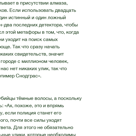
тывает в присутствии алмаза,
ков. Если использовать двадцать
 один истинный и один ложный
н-два последних детектора, чтобы
 этой метафоры в том, что, когда
и уходит на поиск самых
още. Так что сразу начать
икаких свидетельств, значит
 городе с миллионом человек,
нас нет никаких улик, так что
ртимер Снодграс».
убийцы тёмные волосы, а поскольку
: «Ах, похоже, это и впрямь
, если полиция станет его
ого, почти все силы уходят
вета. Для этого не обязательно
ьные улики, которые необходимы