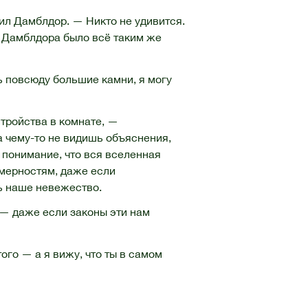
ил Дамблдор. — Никто не удивится.
у Дамблдора было всё таким же
ь повсюду большие камни, я могу
тройства в комнате, —
да чему-то не видишь объяснения,
т понимание, что вся вселенная
омерностям, даже если
ть наше невежество.
 — даже если законы эти нам
го — а я вижу, что ты в самом