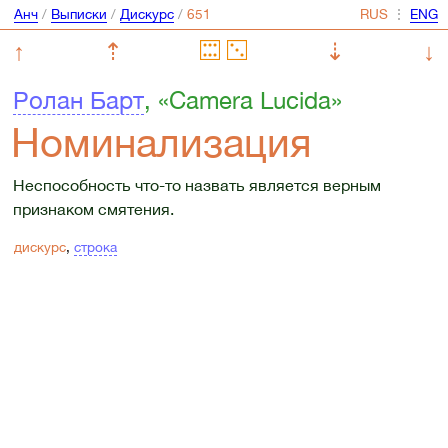
Анч
/
Выписки
/
Дискурс
/
⋮
↑
⇡
⇣
↓
Ролан Барт
, «Camera Lucida»
Номинализация
Неспособность что-то назвать является верным
признаком смятения.
дискурс
,
строка