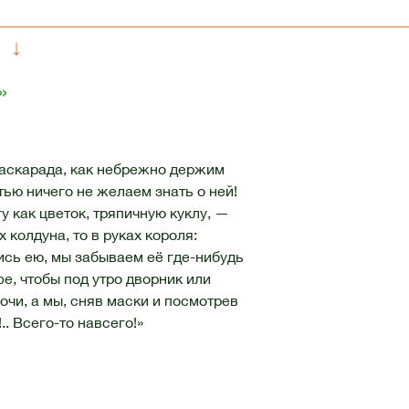
↓
»
маскарада, как небрежно держим
тью ничего не желаем знать о ней!
у как цветок, тряпичную куклу, —
х колдуна, то в руках короля:
ись ею, мы забываем её где-нибудь
фе, чтобы под утро дворник или
чи, а мы, сняв маски и посмотрев
.. Всего-то навсего!»