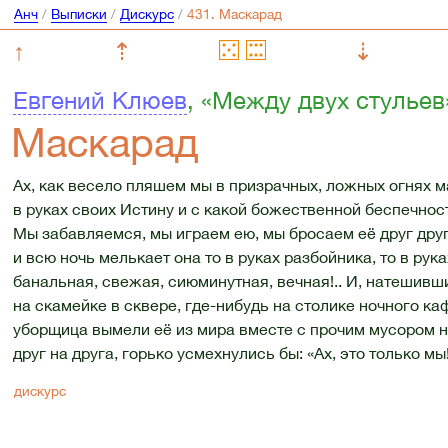
Анч
/
Выписки
/
Дискурс
/
↑
⇡
⇣
Евгений Клюев
, «Между двух стульев
Маскарад
Ах, как весело пляшем мы в призрачных, ложных огнях 
в руках своих Истину и с какой божественной беспечнос
Мы забавляемся, мы играем ею, мы бросаем её друг друг
и всю ночь мелькает она то в руках разбойника, то в рука
банальная, свежая, сиюминутная, вечная!.. И, натешивш
на скамейке в сквере, где-нибудь на столике ночного ка
уборщица вымели её из мира вместе с прочим мусором но
друг на друга, горько усмехнулись бы: «Ах, это только мы!
дискурс