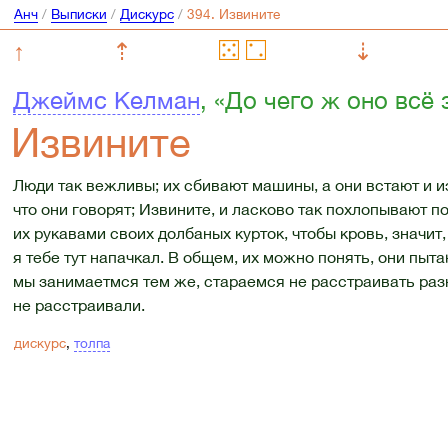
Анч
/
Выписки
/
Дискурс
/
↑
⇡
⇣
Джеймс Келман
, «До чего ж оно всё
Извините
Люди так вежливы; их сбивают машины, а они встают и из
что они говорят; Извините, и ласково так похлопывают п
их рукавами своих долбаных курток, чтобы кровь, значит, 
я тебе тут напачкал. В общем, их можно понять, они пыт
мы занимаетмся тем же, стараемся не расстраивать разн
не расстраивали.
дискурс
,
толпа