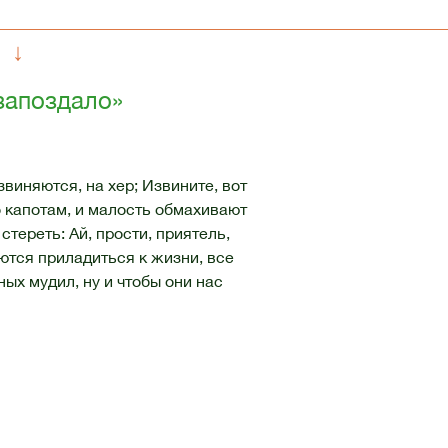
↓
 запоздало»
виняются, на хер; Извините, вот
о капотам, и малость обмахивают
стереть: Ай, прости, приятель,
аются приладиться к жизни, все
ых мудил, ну и чтобы они нас