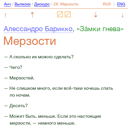
Анч
/
Выписки
/
Дискурс
/
⋮
↑
⇡
⇣
↓
Алессандро Барикко
, «Зáмки гнева»
Мерзости
— А сколько их можно сделать?
— Чего?
— Мерзостей.
— Не слишком много, если всё-таки хочешь спать
по ночам.
— Десять?
— Может быть, меньше. Если это настоящие
мерзости, — немного меньше.