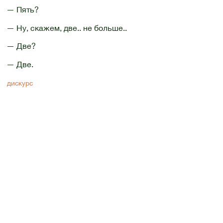
— Пять?
— Ну, скажем, две.. не больше..
— Две?
— Две.
дискурс