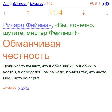
Анч
/
Выписки
/
Дискурс
/
⋮
↑
⇡
⇣
↓
Ричард Фейнман
, «Вы, конечно,
шутите, мистер Фейнман!»
Обманчивая
честность
Люди часто думают, что я обманщик, но я обычно
честен, в определённом смысле, причём так, что часто
мне никто не верит.
дискурс
,
строка