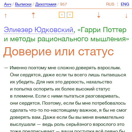
Анч
/
Выписки
/
Дихотомия
/
⋮
↑
⇡
⇣
↓
Элиезер Юдковский
, «Гарри Поттер
и методы рационального мышления»
Доверие или статус
— Именно поэтому мне сложно доверять взрослым.
Они сердятся, даже если ты всего лишь пытаешься
их убедить. Для них это дерзость, нахальство
и попытка оспорить их более высокий статус
в племени. Если с ними пытаться разговаривать,
они сердятся. Поэтому, если бы мне потребовалось
сделать что-то по-настоящему важное, я бы не смог
доверять вам. Даже если бы вы меня внимательно
выслушали — ведь роль серьёзного взрослого это
тоже предписывает — ваши поступки всё равно бы