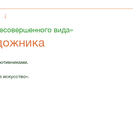
↓
есовершенного вида»
дожника
ротивниками.
 искусство».