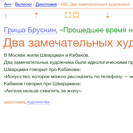
Анч
/
Выписки
/
Дихотомия
/
↑
⇡
⇣
Гриша Брускин
, «Прошедшее время н
Два замечательных ху
В Москве жили Шварцман и Кабаков.
Два замечательных художника были идеологическими п
Шварцман говорил про Кабакова:
«Искусство, которое можно рассказать по телефону — не
Кабаков говорил про Шварцмана:
«Ангела нельзя схватить за жопу».
дихотомия
,
художества