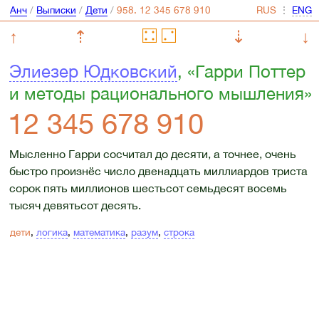
Анч
/
Выписки
/
Дети
/
⋮
↑
⇡
⇣
↓
Элиезер Юдковский
, «Гарри Поттер
и методы рационального мышления»
12 345 678 910
Мысленно Гарри сосчитал до десяти, а точнее, очень
быстро произнёс число двенадцать миллиардов триста
сорок пять миллионов шестьсот семьдесят восемь
тысяч девятьсот десять.
дети
,
логика
,
математика
,
разум
,
строка