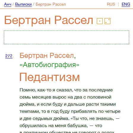
Анч
/
Выписки
/
Бертран Рассел
⋮
Бертран Рассел
Бертран Рассел
,
272
.
«Автобиография»
Педантизм
Помню, как-то я сказал, что за последние
семь месяцев вырос на два с половиной
дюйма, и если буду и дальше расти такими
темпами, то в год буду прибавлять по четыре
и две седьмых дюйма. «Ты что, не знаешь, —
обрушилась на меня бабушка, — что
в приличном обществе не говорят о долях