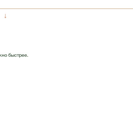
↓
жно быстрее.