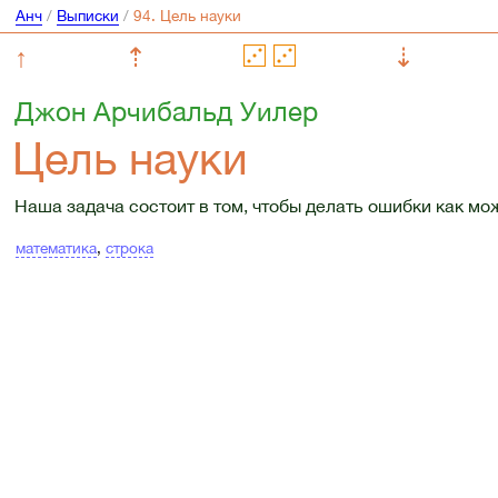
Анч
/
Выписки
/
↑
⇡
⇣
Джон Арчибальд Уилер
Цель науки
Наша задача состоит в том, чтобы делать ошибки как мо
математика
,
строка