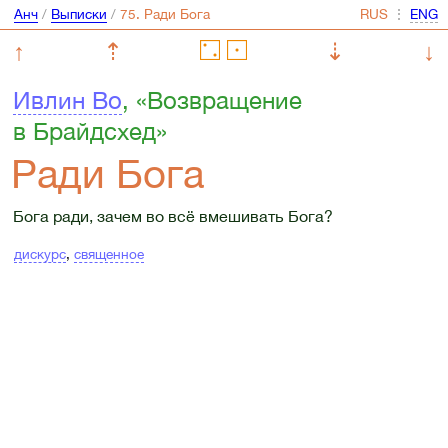
Анч
/
Выписки
/
⋮
↑
⇡
⇣
↓
Ивлин Во
, «Возвращение
в Брайдсхед»
Ради Бога
Бога ради, зачем во всё вмешивать Бога?
дискурс
,
священное