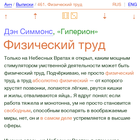
Анч
/
Выписки
/
⋮
↑
⇡
⇣
↓
Дэн Симмонс
, «Гиперион»
Физический труд
Только на Небесных Вратах я открыл, каким мощным
стимулятором умственной деятельности может быть
физический труд. Подчёркиваю, не просто
физический
труд, а труд
абсолютно физический
— от которого
хрустят позвонки, лопаются лёгкие, рвутся кишки
и жилы, отваливаются яйца.. Я вдруг понял: если
работа тяжела и монотонна, ум не просто становится
свободным
, способным воспарять в воображаемые
миры, нет, он и
в самом деле
устремляется в высшие
сферы.