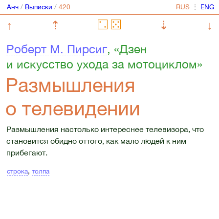
Анч
/
Выписки
/
⋮
↑
⇡
⇣
↓
Роберт М. Пирсиг
, «Дзен
и искусство ухода за мотоциклом»
Размышления
о телевидении
Размышления настолько интереснее телевизора, что
становится обидно оттого, как мало людей к ним
прибегают.
строка
,
толпа