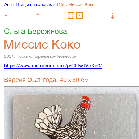
Анч
/
Птицы на головах
/
↑
⇡
⇣
Ольга Бережнова
Миссис Коко
2021, Россия, Карачаево-Черкессия
https://www.instagram.com/p/CLlwJVirKq0/
Версия 2021 года, 40 × 50 см