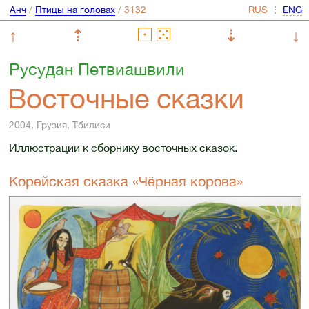
Анч
/
Птицы на головах
/
⋮
↑
⇡
⇣
↓
Русудан Петвиашвили
Восточные сказки
2004, Грузия, Тбилиси
Иллюстрации к сборнику восточных сказок.
Корейская сказка «Чёрная корова»