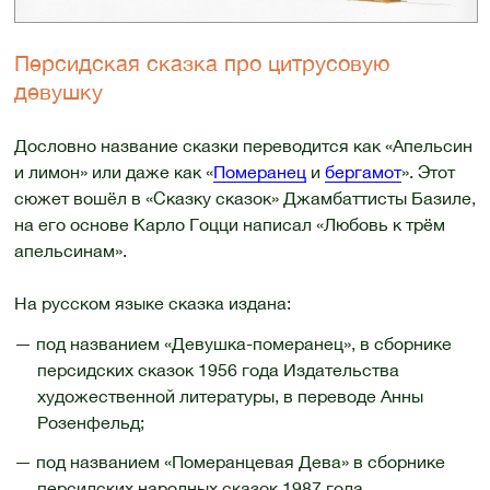
Персидская сказка про цитрусовую
девушку
Дословно название сказки переводится как «Апельсин
и лимон» или даже как «
Померанец
и
бергамот
». Этот
сюжет вошёл в «Сказку сказок» Джамбаттисты Базиле,
на его основе Карло Гоцци написал «Любовь к трём
апельсинам».
На русском языке сказка издана:
— под названием «Девушка-померанец», в сборнике
персидских сказок 1956 года Издательства
художественной литературы, в переводе Анны
Розенфельд;
— под названием «Померанцевая Дева» в сборнике
персидских народных сказок 1987 года