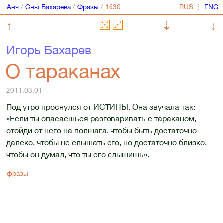
Анч
/
Сны Бахарева
/
Фразы
/
⋮
↑
⇣
↓
Игорь Бахарев
О тараканах
2011.03.01
Под утро проснулся от ИСТИНЫ. Она звучала так:
«Если ты опасаешься разговаривать с тараканом,
отойди от него на полшага, чтобы быть достаточно
далеко, чтобы не слышать его, но достаточно близко,
чтобы он думал, что ты его слышишь».
фразы