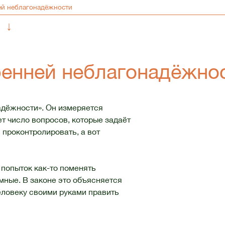
↓
енней неблагонадёжно
адёжности». Он измеряется
т число вопросов, которые задаёт
 проконтролировать, а вот
попыток как-то поменять
мные. В законе это объясняется
еловеку своими руками править