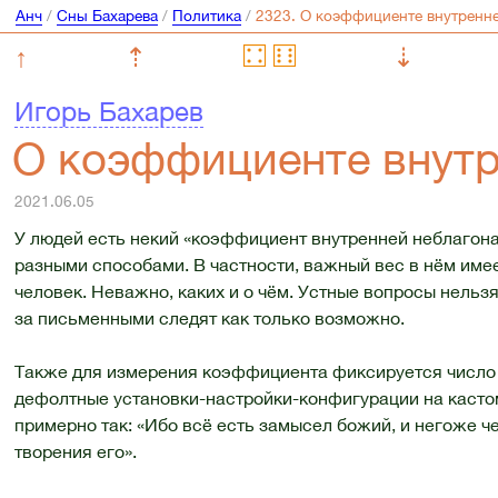
Анч
/
Сны Бахарева
/
Политика
/
↑
⇡
⇣
Игорь Бахарев
О коэффициенте внутр
2021.06.05
У людей есть некий «коэффициент внутренней неблагон
разными способами. В частности, важный вес в нём имее
человек. Неважно, каких и о чём. Устные вопросы нельзя
за письменными следят как только возможно.
Также для измерения коэффициента фиксируется число 
дефолтные установки-настройки-конфигурации на касто
примерно так: «Ибо всё есть замысел божий, и негоже ч
творения его».