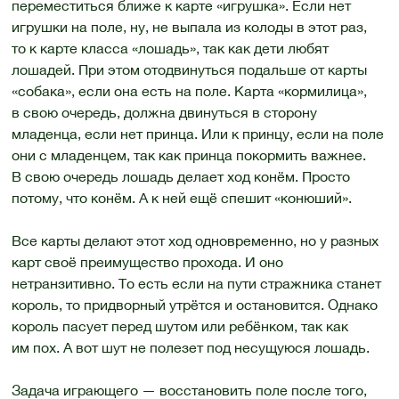
переместиться ближе к карте «игрушка». Если нет
игрушки на поле, ну, не выпала из колоды в этот раз,
то к карте класса «лошадь», так как дети любят
лошадей. При этом отодвинуться подальше от карты
«собака», если она есть на поле. Карта «кормилица»,
в свою очередь, должна двинуться в сторону
младенца, если нет принца. Или к принцу, если на поле
они с младенцем, так как принца покормить важнее.
В свою очередь лошадь делает ход конём. Просто
потому, что конём. А к ней ещё спешит «конюший».
Все карты делают этот ход одновременно, но у разных
карт своё преимущество прохода. И оно
нетранзитивно. То есть если на пути стражника станет
король, то придворный утрётся и остановится. Однако
король пасует перед шутом или ребёнком, так как
им пох. А вот шут не полезет под несущуюся лошадь.
Задача играющего — восстановить поле после того,