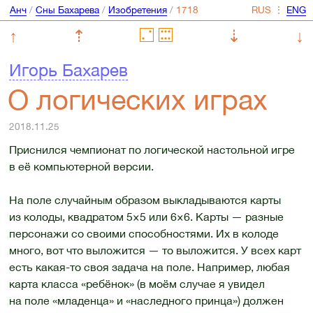
Анч
/
Сны Бахарева
/
Изобретения
/
⋮
↑
⇡
⇣
↓
Игорь Бахарев
О логических играх
2018.11.25
Приснился чемпионат по логической настольной игре
в её компьютерной версии.
На поле случайным образом выкладываются карты
из колоды, квадратом 5×5 или 6×6. Карты — разные
персонажи со своими способностями. Их в колоде
много, вот что выложится — то выложится. У всех карт
есть какая-то своя задача на поле. Например, любая
карта класса «ребёнок» (в моём случае я увидел
на поле «младенца» и «наследного принца») должен