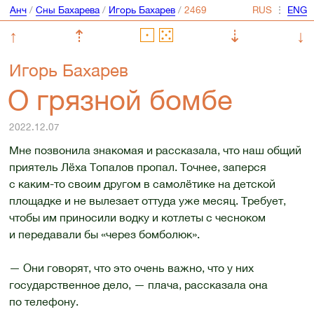
Анч
/
Сны Бахарева
/
Игорь Бахарев
/
⋮
↑
⇡
⇣
↓
Игорь Бахарев
О грязной бомбе
2022.12.07
Мне позвонила знакомая и рассказала, что наш общий
приятель Лёха Топалов пропал. Точнее, заперся
с каким-то своим другом в самолётике на детской
площадке и не вылезает оттуда уже месяц. Требует,
чтобы им приносили водку и котлеты с чесноком
и передавали бы «через бомболюк».
— Они говорят, что это очень важно, что у них
государственное дело, — плача, рассказала она
по телефону.