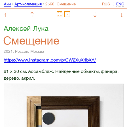
Анч
/
Арт-коллекция
/
⋮
↑
⇡
⇣
↓
Алексей Лука
Смещение
2021, Россия, Москва
https://www.instagram.com/p/CW2XuXrIbXA/
61 × 30 см. Ассамбляж. Найденные объекты, фанера,
дерево, акрил.