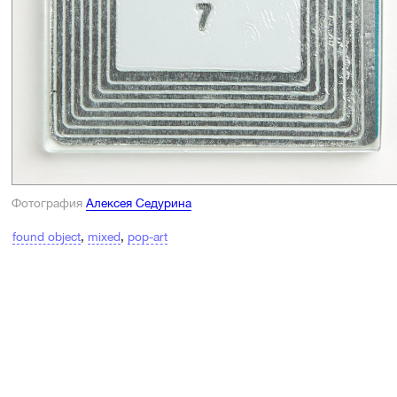
Фотография
Алексея Седурина
found object
,
mixed
,
pop-art