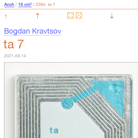
Anch
/
16 cm²
/
↑
⇡
⇣
Bogdan Kravtsov
ta 7
2021.09.14